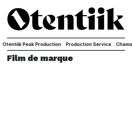
Aller au contenu principal
Otentiik Peak Production
Production Service
Chamon
Film de marque